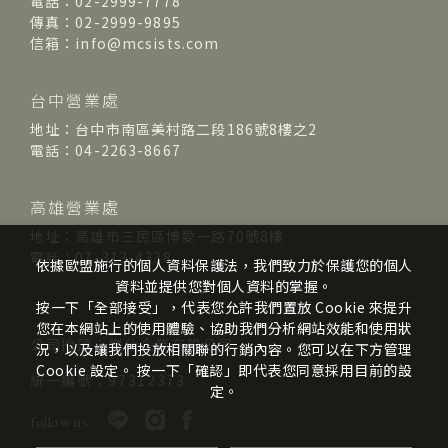
電話：02-2999-7778
傳真：02-2999-9895
信箱：info@mcsists.com
台中營業處
地址：台中市南區美村路二段186號8樓之2
電話：04-2263-8667
高雄營業處
地址：高雄市三民區博愛一路70號8樓
電話：07-313-4338
依據歐盟施行的個人資料保護法，我們致力於保護您的個人
資料並提供您對個人資料的掌握。
按一下「全部接受」，代表您允許我們置放 Cookie 來提升
您在本網站上的使用體驗、協助我們分析網站效能和使用狀
公司抬頭：崴仕企業有限公司
況，以及讓我們投放相關聯的行銷內容。您可以在下方管理
Cookie 設定。 按一下「確認」即代表您同意採用目前的設
統一編號：97312373
定。
follow us