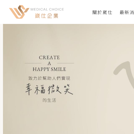
關於崴仕
最新