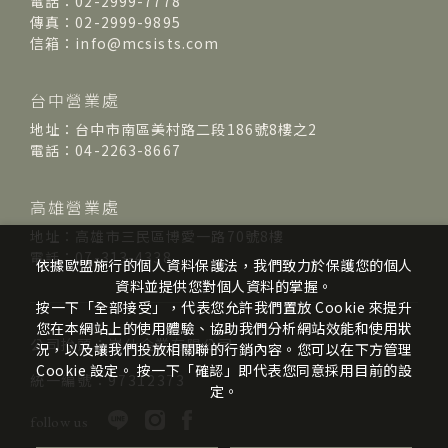
電話：02-2999-7778
傳真：02-2999-9895
信箱：info@mcsists.com
台中營業處
地址：台中市南區美村路二段186號8樓之2
電話：04-2263-8667
高雄營業處
地址：高雄市三民區博愛一路70號8樓
電話：07-313-4338
依據歐盟施行的個人資料保護法，我們致力於保護您的個人
資料並提供您對個人資料的掌握。
按一下「全部接受」，代表您允許我們置放 Cookie 來提升
您在本網站上的使用體驗、協助我們分析網站效能和使用狀
公司抬頭：崴仕企業有限公司
況，以及讓我們投放相關聯的行銷內容。您可以在下方管理
Cookie 設定。 按一下「確認」即代表您同意採用目前的設
統一編號：97312373
定。
follow us