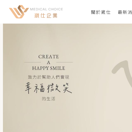
關於崴仕
最新