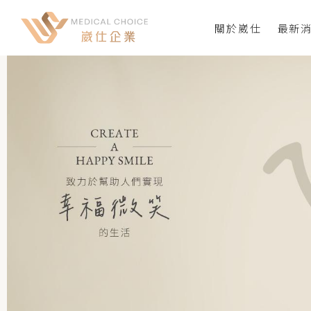
關於崴仕
最新