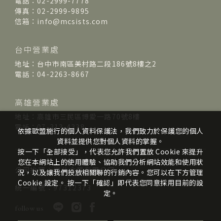
電話：02-2999-7778
傳真：02-2999-9895
信箱：info@mcsists.com
台中營業處
地址：台中市南區美村路二段186號8樓之2
電話：04-2263-8667
高雄營業處
地址：高雄市三民區博愛一路70號8樓
電話：07-313-4338
依據歐盟施行的個人資料保護法，我們致力於保護您的個人
資料並提供您對個人資料的掌握。
按一下「全部接受」，代表您允許我們置放 Cookie 來提升
您在本網站上的使用體驗、協助我們分析網站效能和使用狀
公司抬頭：崴仕企業有限公司
況，以及讓我們投放相關聯的行銷內容。您可以在下方管理
Cookie 設定。 按一下「確認」即代表您同意採用目前的設
統一編號：97312373
定。
follow us