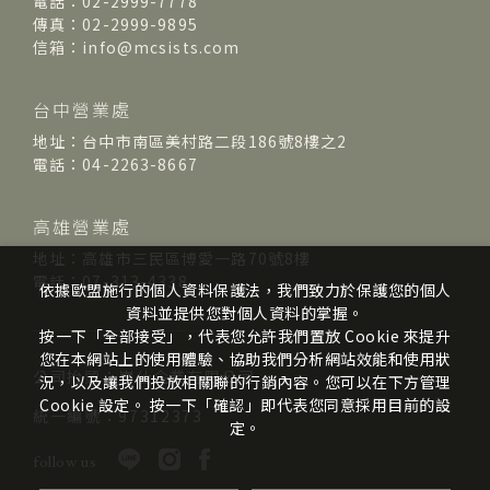
電話：02-2999-7778
傳真：02-2999-9895
信箱：info@mcsists.com
台中營業處
地址：台中市南區美村路二段186號8樓之2
電話：04-2263-8667
高雄營業處
地址：高雄市三民區博愛一路70號8樓
電話：07-313-4338
依據歐盟施行的個人資料保護法，我們致力於保護您的個人
資料並提供您對個人資料的掌握。
按一下「全部接受」，代表您允許我們置放 Cookie 來提升
您在本網站上的使用體驗、協助我們分析網站效能和使用狀
公司抬頭：崴仕企業有限公司
況，以及讓我們投放相關聯的行銷內容。您可以在下方管理
Cookie 設定。 按一下「確認」即代表您同意採用目前的設
統一編號：97312373
定。
follow us