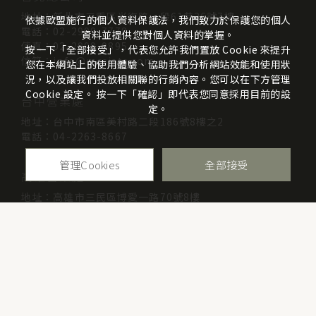
地址：新北市三重區光復路一段61巷26號7樓
依據歐盟施行的個人資料保護法，我們致力於保護您的個人
電話：02-2999-7778
資料並提供您對個人資料的掌握。
傳真：02-2999-9895
按一下「全部接受」，代表您允許我們置放 Cookie 來提升
信箱：info@mcsists.com
您在本網站上的使用體驗、協助我們分析網站效能和使用狀
況，以及讓我們投放相關聯的行銷內容。您可以在下方管理
Cookie 設定。 按一下「確認」即代表您同意採用目前的設
台中營業處
定。
地址：台中市南區美村路二段186號8樓之2
電話：04-2263-8667
管理Cookies
全部接受
高雄營業處
地址：高雄市三民區博愛一路70號8樓
電話：07-313-4338
公司抬頭：崴仕企業有限公司
統一編號：97312373