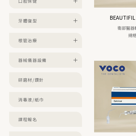
口腔保健
BEAUTIFIL 
牙體復型
衛部醫器輸
規格
根管治療
器械儀器設備
研磨材/鑽針
消毒液/紙巾
課程報名