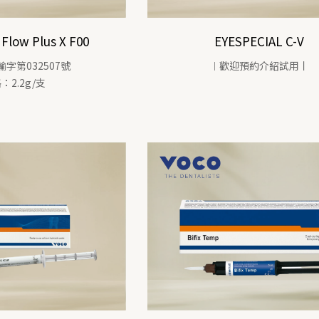
Flow Plus X F00
EYESPECIAL C-V
字第032507號
︱歡迎預約介紹試用丨
：2.2g/支