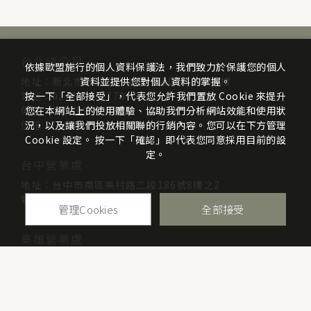
台北總公司
依據歐盟施行的個人資料保護法，我們致力於保護您的個人
地址：新北市三重區光復路一段61巷26號7樓
資料並提供您對個人資料的掌握。
電話：02-2999-7778
按一下「全部接受」，代表您允許我們置放 Cookie 來提升
傳真：02-2999-9895
您在本網站上的使用體驗、協助我們分析網站效能和使用狀
信箱：info@mcsists.com
況，以及讓我們投放相關聯的行銷內容。您可以在下方管理
Cookie 設定。 按一下「確認」即代表您同意採用目前的設
定。
台中營業處
地址：台中市南區美村路二段186號8樓之2
電話：04-2263-8667
管理Cookies
全部接受
高雄營業處
地址：高雄市三民區博愛一路70號8樓
電話：07-313-4338