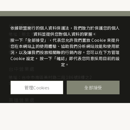
台北總公司
依據歐盟施行的個人資料保護法，我們致力於保護您的個人
地址：新北市三重區光復路一段61巷26號7樓
資料並提供您對個人資料的掌握。
電話：02-2999-7778
按一下「全部接受」，代表您允許我們置放 Cookie 來提升
傳真：02-2999-9895
您在本網站上的使用體驗、協助我們分析網站效能和使用狀
信箱：info@mcsists.com
況，以及讓我們投放相關聯的行銷內容。您可以在下方管理
Cookie 設定。 按一下「確認」即代表您同意採用目前的設
定。
台中營業處
地址：台中市南區美村路二段186號8樓之2
電話：04-2263-8667
管理Cookies
全部接受
高雄營業處
地址：高雄市三民區博愛一路70號8樓
電話：07-313-4338