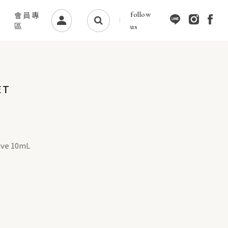
follow
會員專
區
us
ET
ive 10mL