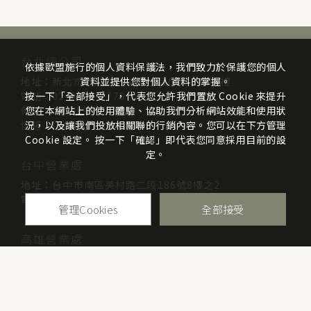
台北總公司
依據歐盟施行的個人資料保護法，我們致力於保護您的個人
地址：新北市三重區光復路一段61巷26號7樓
資料並提供您對個人資料的掌握。
電話：02-2999-7778
按一下「全部接受」，代表您允許我們置放 Cookie 來提升
傳真：02-2999-9895
您在本網站上的使用體驗、協助我們分析網站效能和使用狀
信箱：info@mcsists.com
況，以及讓我們投放相關聯的行銷內容。您可以在下方管理
Cookie 設定。 按一下「確認」即代表您同意採用目前的設
定。
台中營業處
地址：台中市南區美村路二段186號8樓之2
電話：04-2263-8667
管理Cookies
全部接受
高雄營業處
地址：高雄市三民區博愛一路70號8樓
電話：07-313-4338