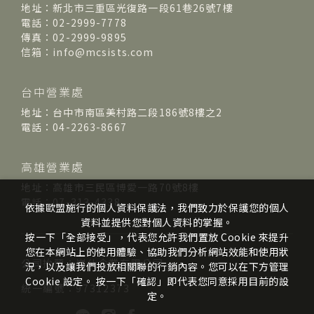
地址：新北市三重區光復路一段61巷26號7樓
電話：02-2999-7778
傳真：02-2999-9895
信箱：info@mcsists.com
台中營業處
地址：台中市南區美村路二段186號8樓之2
電話：04-2263-8667
高雄營業處
地址：高雄市三民區博愛一路70號8樓
電話：07-313-4338
依據歐盟施行的個人資料保護法，我們致力於保護您的個人
資料並提供您對個人資料的掌握。
按一下「全部接受」，代表您允許我們置放 Cookie 來提升
您在本網站上的使用體驗、協助我們分析網站效能和使用狀
公司抬頭：崴仕企業有限公司
況，以及讓我們投放相關聯的行銷內容。您可以在下方管理
Cookie 設定。 按一下「確認」即代表您同意採用目前的設
統一編號：97312373
定。