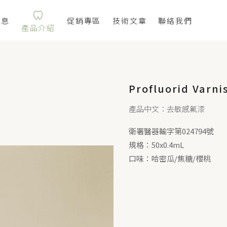
消息
促銷專區
技術文章
聯絡我們
產品介紹
Profluorid Varni
產品中文：去敏感氟漆
衛署醫器輸字第024794號
規格：50x0.4mL
口味：哈密瓜/焦糖/櫻桃