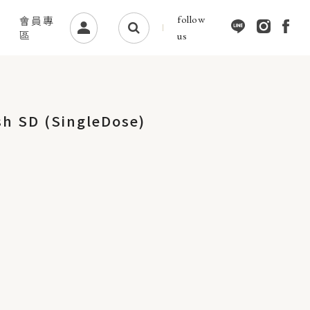
follow
會員專
區
us
sh SD (SingleDose)