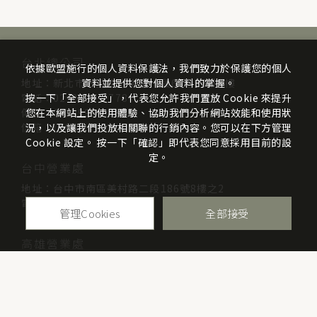
台北總公司
依據歐盟施行的個人資料保護法，我們致力於保護您的個人
地址：新北市三重區光復路一段61巷26號7樓
資料並提供您對個人資料的掌握。
電話：02-2999-7778
按一下「全部接受」，代表您允許我們置放 Cookie 來提升
傳真：02-2999-9895
您在本網站上的使用體驗、協助我們分析網站效能和使用狀
信箱：info@mcsists.com
況，以及讓我們投放相關聯的行銷內容。您可以在下方管理
Cookie 設定。 按一下「確認」即代表您同意採用目前的設
定。
台中營業處
地址：台中市南區美村路二段186號8樓之2
電話：04-2263-8667
管理Cookies
全部接受
高雄營業處
地址：高雄市三民區博愛一路70號8樓
電話：07-313-4338