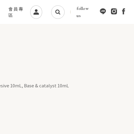
follow
會員專
區
us
ive 10mL, Base & catalyst 10mL