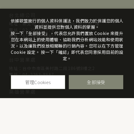
台北總公司
依據歐盟施行的個人資料保護法，我們致力於保護您的個人
地址：新北市三重區光復路一段61巷26號7樓
資料並提供您對個人資料的掌握。
電話：02-2999-7778
按一下「全部接受」，代表您允許我們置放 Cookie 來提升
傳真：02-2999-9895
您在本網站上的使用體驗、協助我們分析網站效能和使用狀
信箱：info@mcsists.com
況，以及讓我們投放相關聯的行銷內容。您可以在下方管理
Cookie 設定。 按一下「確認」即代表您同意採用目前的設
定。
台中營業處
地址：台中市南區美村路二段186號8樓之2
電話：04-2263-8667
管理Cookies
全部接受
高雄營業處
地址：高雄市三民區博愛一路70號8樓
電話：07-313-4338
公司抬頭：崴仕企業有限公司