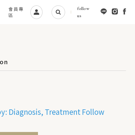
follow
會員專
區
us
ion
py: Diagnosis, Treatment Follow