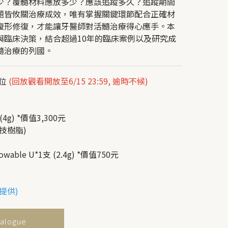
少？覆髓材料應放多少？應該追蹤多久？追蹤期間
題皆攸關治療成效，唯有掌握關鍵環節配合正確材
復形修復，才能讓牙醫師對活髓治療得心應手。本
與臨床決策，結合超過10年的臨床案例以及研究成
髓治療的列國。
/位
(回放觀看開放至6/15 23:59, 逾時不候)
 (4g) *價值3,300元
技樹脂)
Flowable U*1支 (2.4g) *價值750元
提供)
talogue