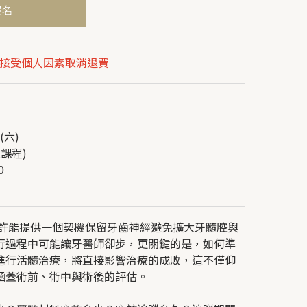
報名
不接受個人因素取消退費
(六)
上課程)
30
或許能提供一個契機保留牙齒神經避免擴大牙髓腔與
行過程中可能讓牙醫師卻步，更關鍵的是，如何準
進行活髓治療，將直接影響治療的成敗，這不僅仰
涵蓋術前、術中與術後的評估。