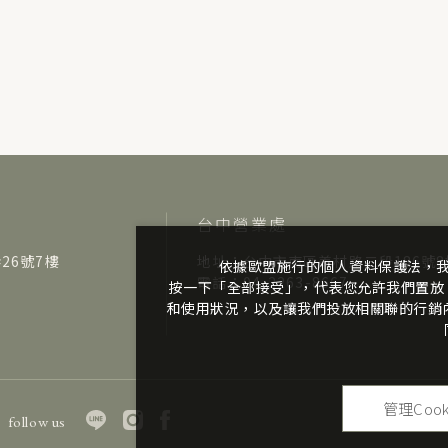
台中營業處
26號7樓
地址：台中市南區美村路二段186號8
依據歐盟施行的個人資料保護法，
電話：04-2263-8667
按一下「全部接受」，代表您允許我們置放 
和使用狀況，以及讓我們投放相關聯的行銷內容
管理Cook
follow us
Co