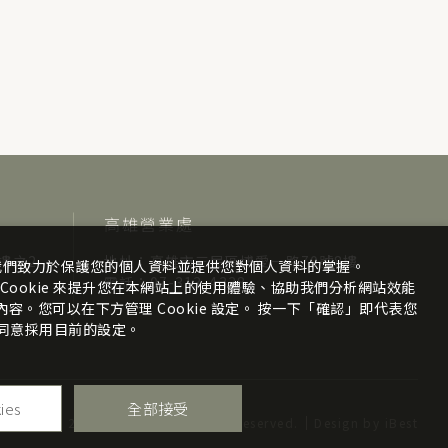
高雄營業處
樓之2
地址：高雄市三民區博愛一路70號8樓
我們致力於保護您的個人資料並提供您對個人資料的掌握。
電話：07-313-4338
Cookie 來提升您在本網站上的使用體驗、協助我們分析網站效能
。您可以在下方管理 Cookie 設定。 按一下「確認」即代表您
同意採用目前的設定。
ies
全部接受
pyright ©
2026
崴仕企業
All Rights Reserved.
Design
by
iBest