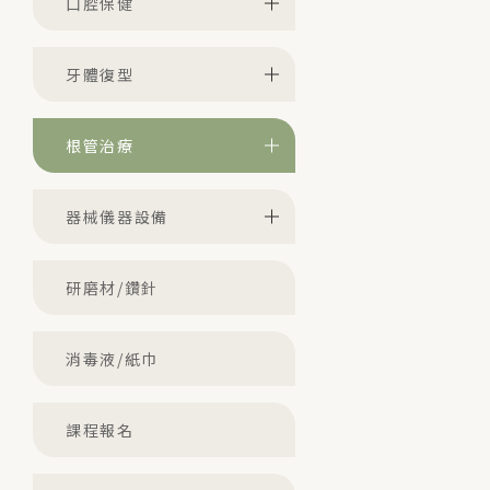
口腔保健
牙體復型
根管治療
器械儀器設備
研磨材/鑽針
消毒液/紙巾
課程報名